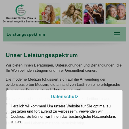
Leistungsspektrum
Toggle
navigat
Unser Leistungsspektrum
Wir bieten Ihnen Beratungen, Untersuchungen und Behandlungen, die
Ihr Wohlbefinden steigern und Ihrer Gesundheit dienen.
Die moderne Medizin fokussiert sich auf die Anwendung der
evidenzbasierten Medizin, die anhand von Leitlinien eine erfolgreiche
Prävention, Diagnostik und Therapie anstrebt.
Datenschutz
Die ganzheitliche und individuelle Medizin nutzt darüber hinaus
bewährte Methoden und neueste Erkenntnisse.
Herzlich willkommen! Um unsere Website für Sie optimal zu
gestalten und fortlaufend zu verbessern, verwenden wir
Wichtig ist, dass die medizinischen Maßnahmen die Beschwerden,
Cookies. So können wir Ihnen das bestmögliche Nutzererlebnis
die körperliche Konstitution, die medizinische Vorgeschichte,
bieten.
Lebensstil und Lebensumstände berücksichtigt.