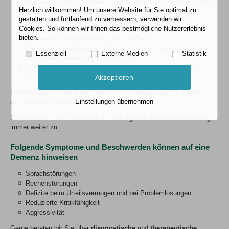
Demenz (circa 5 % der über 70-Jährigen) in der westlichen Welt
Herzlich willkommen! Um unsere Website für Sie optimal zu
Vaskuläre Demenz (10-15 %) – wird wiederum unterteilt in
gestalten und fortlaufend zu verbessern, verwenden wir
Multiinfarktdemenz und subkortikale arteriosklerotische
Cookies. So können wir Ihnen das bestmögliche Nutzererlebnis
Enzephalopathie (SAE; Morbus Binswanger); beide Formen
bieten.
beruhen auf Gefäßveränderungen im Gehirn
Frontotemporale Demenz – Demenzen, die frühzeitig mit
Essenziell
Externe Medien
Statistik
Verhaltensveränderungen einhergehen
Demenz vom Lewy-Körper-Typ (10-15 %) – diese Form tritt
häufig mit dem Morbus Parkinson auf
Akzeptieren
Daneben kann es bei einer Vielzahl von Erkrankungen zu einem
Einstellungen übernehmen
dementiellen Syndrom kommen.
Das Auftreten von Demenzen nimmt aufgrund der Altersentwicklung
immer weiter zu.
Folgende Symptome und Beschwerden können auf eine
Demenz hinweisen
Sprachstörungen
Rechenstörungen
Defizite beim Urteilsvermögen und bei Problemlösungen
Reduzierte Kritikfähigkeit
Aggressivität
Gerne beraten wir Sie über
diagnostische
und
therapeutische