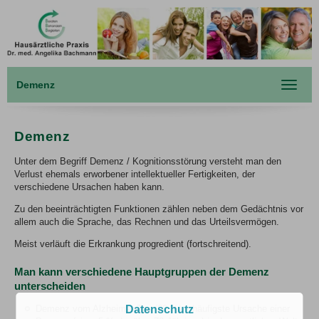
Demenz
Toggle
navigat
Demenz
Unter dem Begriff Demenz / Kognitionsstörung versteht man den
Verlust ehemals erworbener intellektueller Fertigkeiten, der
verschiedene Ursachen haben kann.
Zu den beeinträchtigten Funktionen zählen neben dem Gedächtnis vor
allem auch die Sprache, das Rechnen und das Urteilsvermögen.
Meist verläuft die Erkrankung progredient (fortschreitend).
Man kann verschiedene Hauptgruppen der Demenz
unterscheiden
Demenz vom Alzheimer-Typ (60 %) – häufigste Ursache einer
Datenschutz