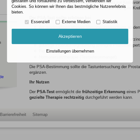
gestalten und fortlaufend zu verbessern, verwenden wir
Während 50 % Prozent aller Frauen regelmäßig zur Krebsvor
Cookies. So können wir Ihnen das bestmögliche Nutzererlebnis
aller Männer, obwohl das Prostatakarzinom die häufigste Kr
bieten.
Der PSA-Test sollte erfolgen bei
Essenziell
Externe Medien
Statistik
der regelmäßigen Männer-Vorsorgeuntersuchung ab dem
Verdacht auf Prostatakarzinom
Akzeptieren
Verlaufskontrolle aufgrund bestehendem Prostatakarzi
n
gutartige Prostatavergrößerung (Benigne Prostatahypert
Prostatasentzündung
Einstellungen übernehmen
Hormonersatztherapie (Testosteronmangel)
Die PSA-Bestimmung sollte die Tastuntersuchung der Prostata
ergänzen.
.de
Ihr Nutzen
Der
PSA-Test
ermöglicht die
frühzeitige Erkennung
eines P
gezielte Therapie rechtzeitig
durchgeführt werden kann.
Barrierefreiheit
Sitemap