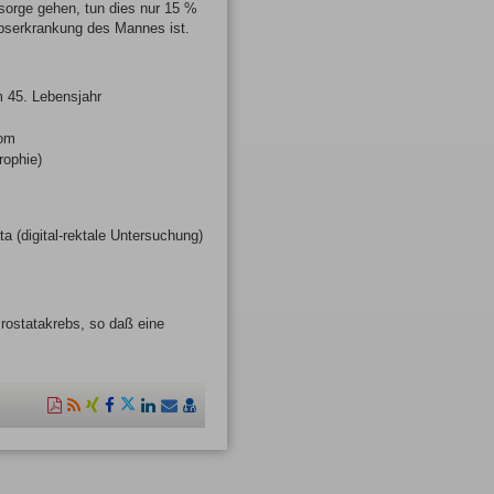
sorge gehen, tun dies nur 15 %
ebserkrankung des Mannes ist.
 45. Lebensjahr
nom
rophie)
 (digital-rektale Untersuchung)
rostatakrebs, so daß eine
Diese
RSS-
Auf
Auf
Auf
Auf
Per
vCard
Seite
Feed
Xing
Facebook
Twitter
LinkedIn
Mail
speichern
als
mitteilen
teilen
teilen
teilen
empfehlen
PDF
drucken