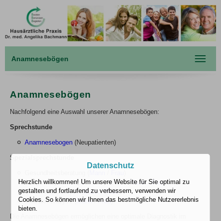
Anamnesebögen
Toggle
navigat
Anamnesebögen
Nachfolgend eine Auswahl unserer Anamnesebögen:
Sprechstunde
Anamnesebogen
(Neupatienten)
Spezialsprechstunde
Datenschutz
Gesundheitsberatung (
Mann
/
Frau
)
Herzlich willkommen! Um unsere Website für Sie optimal zu
Body-Analyse / Impedananlyse BIA (
Mann
/
Frau
)
gestalten und fortlaufend zu verbessern, verwenden wir
Ernährungsanalyse (
Mann
/
Frau
)
Cookies. So können wir Ihnen das bestmögliche Nutzererlebnis
Vitalstoffanalyse (
Mann
/
Frau
)
bieten.
Die Anamnesebögen ermöglichen eine optimale Diagnostik im