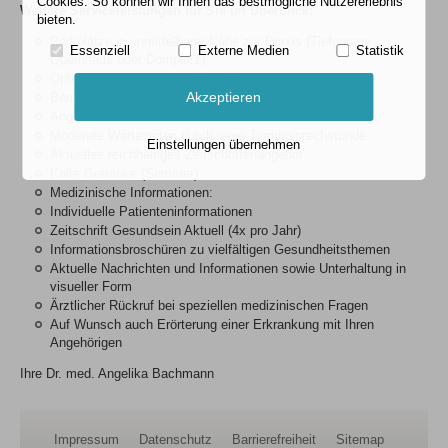
Cookies. So können wir Ihnen das bestmögliche Nutzererlebnis
Weitere Serviceleistungen für Sie im Überblick:
bieten.
Parkplätze in unmittelbarer Nähe zur Praxis (Tiefgarage
Essenziell
Externe Medien
Statistik
Opernhaus oder Domplatz)
Optimale Bus- und Straßenbahnanbindung
Akzeptieren
Barrierefreie Praxis (Fahrstuhl im Hause)
Angenehmes Ambiente und moderne Praxisräume
Moderate Wartezeiten durch reine Terminsprechstunde
Einstellungen übernehmen
Aktuelles reichhaltiges Zeitschriftenangebot
Kalte Getränke (Sommer)
Medizinische Informationen:
Individuelle Patienteninformationen
Zeitschrift Gesundsein Aktuell (4x pro Jahr)
Informationsbroschüren zu vielfältigen Gesundheitsthemen
Aktuelle Nachrichten und Informationen sowie Unterhaltung in
visueller Form
Ärztlicher Rückruf bei speziellen medizinischen Fragen
Auf Wunsch auch Erörterung einer Erkrankung mit Ihren
Angehörigen
Ihre Dr. med. Angelika Bachmann
Impressum
Datenschutz
Barrierefreiheit
Sitemap