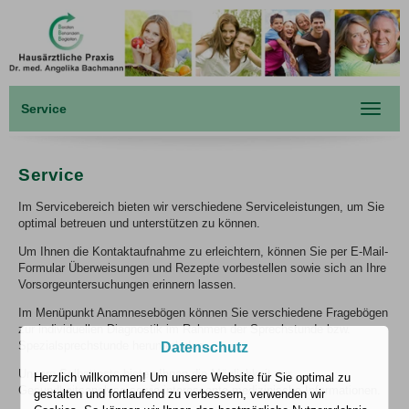
Service
Toggle
navigat
Service
Im Servicebereich bieten wir verschiedene Serviceleistungen, um Sie
optimal betreuen und unterstützen zu können.
Um Ihnen die Kontaktaufnahme zu erleichtern, können Sie per E-Mail-
Formular Überweisungen und Rezepte vorbestellen sowie sich an Ihre
Vorsorgeuntersuchungen erinnern lassen.
Im Menüpunkt Anamnesebögen können Sie verschiedene Fragebögen
zur individuellen Diagnostik im Rahmen der Sprechstunde bzw.
Spezialsprechstunde herunterladen.
Datenschutz
Unsere Selbsttests bieten Ihnen die Möglichkeit zur
Herzlich willkommen! Um unsere Website für Sie optimal zu
Gesundheitsanalyse sowie interessante medizinische Informationen.
gestalten und fortlaufend zu verbessern, verwenden wir