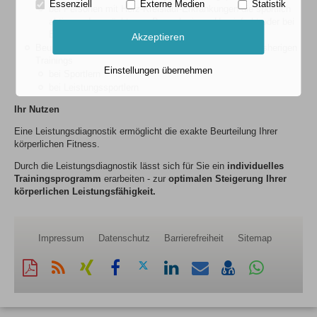
Essenziell
Externe Medien
Statistik
bei Personen mit Herz-Kreislauf-Erkrankungen die sportlich
aktiv werden möchten, z.B. nach einem Herzinfarkt oder bei
Bluthochdruck
Akzeptieren
Beurteilung der Leistungsgrenze und der Qualität des bisherigen
Trainings
Einstellungen übernehmen
bei Sportlern
bei Leistungssportlern
Ihr Nutzen
Eine Leistungsdiagnostik ermöglicht die exakte Beurteilung Ihrer
körperlichen Fitness.
Durch die Leistungsdiagnostik lässt sich für Sie ein
individuelles
Trainingsprogramm
erarbeiten - zur
optimalen Steigerung Ihrer
körperlichen Leistungsfähigkeit.
Impressum
Datenschutz
Barrierefreiheit
Sitemap
Diese
RSS-
Auf
Auf
Auf
Auf
Per
vCard
Auf
Seite
Feed
Xing
Facebook
Twitter
LinkedIn
Mail
speichern
Whatsapp
als
mitteilen
teilen
teilen
teilen
empfehlen
teilen
PDF
drucken