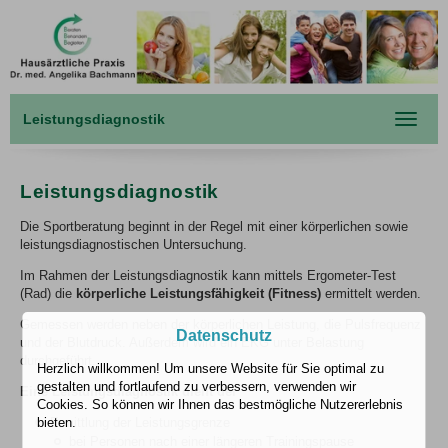
Leistungsdiagnostik
Toggle
navigat
Leistungsdiagnostik
Die Sportberatung beginnt in der Regel mit einer körperlichen sowie
leistungsdiagnostischen Untersuchung.
Im Rahmen der Leistungsdiagnostik kann mittels Ergometer-Test
(Rad) die
körperliche Leistungsfähigkeit (Fitness)
ermittelt werden.
Gemessen werden neben der körperlichen Leistung, die Pulsfrequenz
Datenschutz
und der Blutdruck. Außerdem wird ein EKG unter Belastung
durchgeführt.
Herzlich willkommen! Um unsere Website für Sie optimal zu
gestalten und fortlaufend zu verbessern, verwenden wir
Eine Leistungsdiagnostik dient der
Cookies. So können wir Ihnen das bestmögliche Nutzererlebnis
Ermittlung der Leistungsgrenze
bieten.
bei Personen nach einer längeren Trainingspause