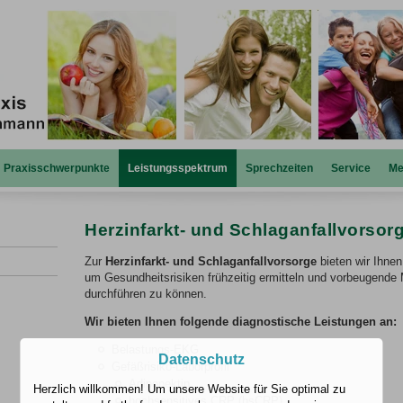
Praxisschwerpunkte
Leistungsspektrum
Sprechzeiten
Service
Me
Herzinfarkt- und Schlaganfallvorsor
Zur
Herzinfarkt- und Schlaganfallvorsorge
bieten wir Ihne
um Gesundheitsrisiken frühzeitig ermitteln und vorbeugende
durchführen zu können.
Wir bieten Ihnen folgende diagnostische Leistungen an:
Belastungs-EKG
Datenschutz
Gefäßrisiko-Laborprofil
Adiponektin
Herzlich willkommen! Um unsere Website für Sie optimal zu
hochsensitives CRP (hsCRP)