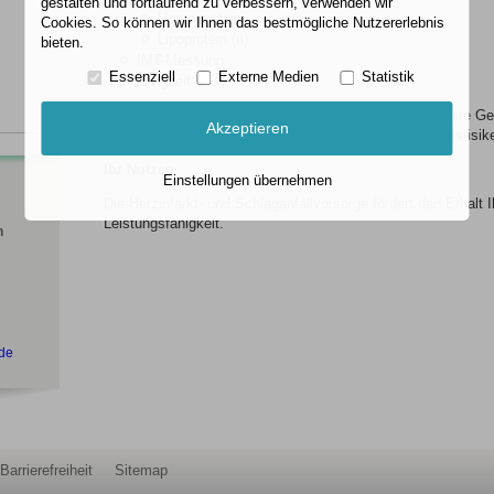
gestalten und fortlaufend zu verbessern, verwenden wir
Homocystein
Cookies. So können wir Ihnen das bestmögliche Nutzererlebnis
Lipoprotein (a)
bieten.
IMT-Messung
Essenziell
Externe Medien
Statistik
Langzeit-EKG
Die Untersuchungen können eingebettet werden in unsere G
Akzeptieren
Vitalstoffanalyse um ein präzises Bild Ihrer Gesundheitsrisik
Ihr Nutzen
Einstellungen übernehmen
Die Herzinfarkt- und Schlaganfallvorsorge fördert den Erhalt I
Leistungsfähigkeit.
n
.de
Barrierefreiheit
Sitemap